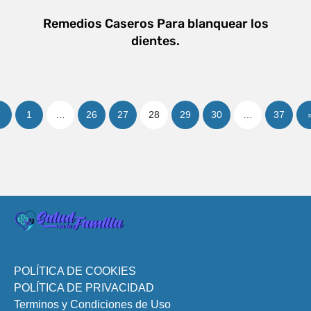
Remedios Caseros Para blanquear los
dientes.
«
1
…
26
27
28
29
30
…
37
POLÍTICA DE COOKIES
POLÍTICA DE PRIVACIDAD
Terminos y Condiciones de Uso