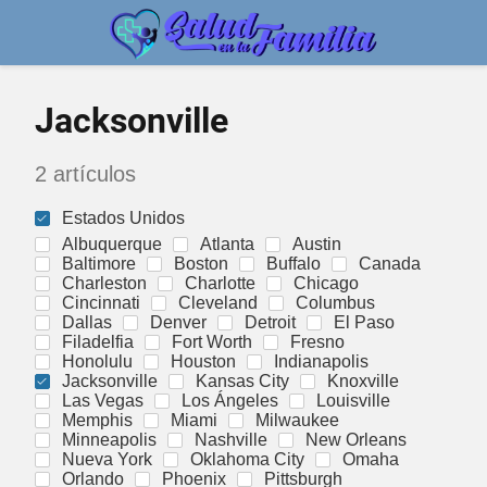
Jacksonville
2 artículos
Estados Unidos
Albuquerque
Atlanta
Austin
Baltimore
Boston
Buffalo
Canada
Charleston
Charlotte
Chicago
Cincinnati
Cleveland
Columbus
Dallas
Denver
Detroit
El Paso
Filadelfia
Fort Worth
Fresno
Honolulu
Houston
Indianapolis
Jacksonville
Kansas City
Knoxville
Las Vegas
Los Ángeles
Louisville
Memphis
Miami
Milwaukee
Minneapolis
Nashville
New Orleans
Nueva York
Oklahoma City
Omaha
Orlando
Phoenix
Pittsburgh