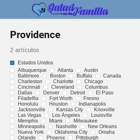
Providence
2 artículos
Estados Unidos
Albuquerque
Atlanta
Austin
Baltimore
Boston
Buffalo
Canada
Charleston
Charlotte
Chicago
Cincinnati
Cleveland
Columbus
Dallas
Denver
Detroit
El Paso
Filadelfia
Fort Worth
Fresno
Honolulu
Houston
Indianapolis
Jacksonville
Kansas City
Knoxville
Las Vegas
Los Ángeles
Louisville
Memphis
Miami
Milwaukee
Minneapolis
Nashville
New Orleans
Nueva York
Oklahoma City
Omaha
Orlando
Phoenix
Pittsburgh